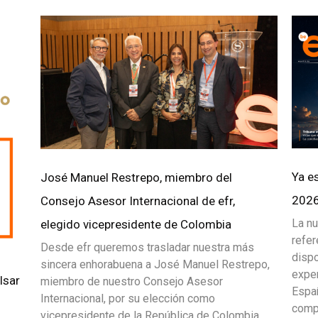
Ya es
José Manuel Restrepo, miembro del
2026 
Consejo Asesor Internacional de efr,
La nu
elegido vicepresidente de Colombia
refer
Desde efr queremos trasladar nuestra más
dispo
sincera enhorabuena a José Manuel Restrepo,
exper
lsar
miembro de nuestro Consejo Asesor
Españ
Internacional, por su elección como
compr
vicepresidente de la República de Colombia.