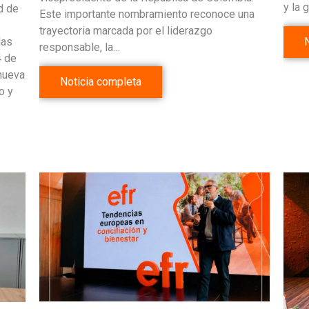
y la 
d de
Este importante nombramiento reconoce una
trayectoria marcada por el liderazgo
las
responsable, la…
4 de
 nueva
Noticia completa
o y