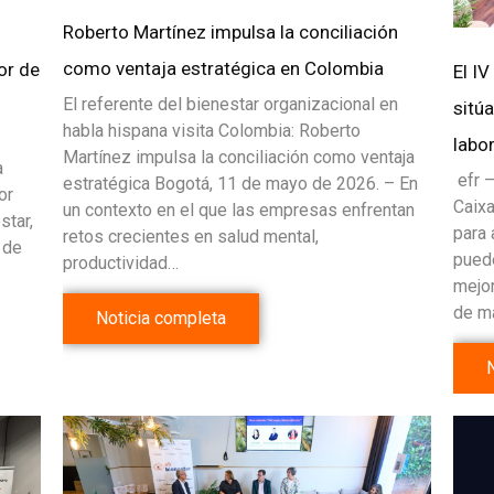
Roberto Martínez impulsa la conciliación
como ventaja estratégica en Colombia
or de
El IV
El referente del bienestar organizacional en
sitú
habla hispana visita Colombia: Roberto
labo
Martínez impulsa la conciliación como ventaja
a
efr –
estratégica Bogotá, 11 de mayo de 2026. – En
or
Caix
un contexto en el que las empresas enfrentan
star,
para 
retos crecientes en salud mental,
 de
puede
productividad…
mejor
de ma
Noticia completa