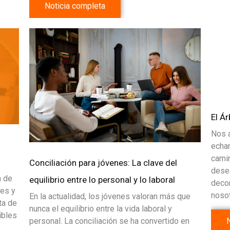
Noticia completa
El Ár
Nos a
echan
camin
Conciliación para jóvenes: La clave del
dese
n de
equilibrio entre lo personal y lo laboral
decor
res y
noso
En la actualidad, los jóvenes valoran más que
ta de
nunca el equilibrio entre la vida laboral y
ibles
personal. La conciliación se ha convertido en