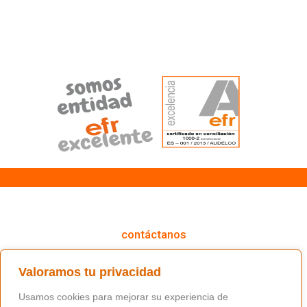
cómo podemos ayudarte
contáctanos
(+34) 91 766 98 56 / fundacion@masfamilia.org
Valoramos tu privacidad
síguenos en nuestras redes sociales
Usamos cookies para mejorar su experiencia de