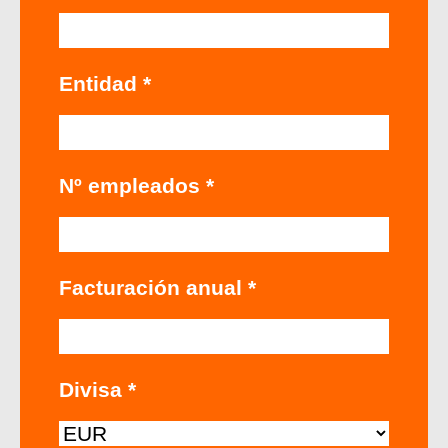
Entidad *
Nº empleados *
Facturación anual *
Divisa *