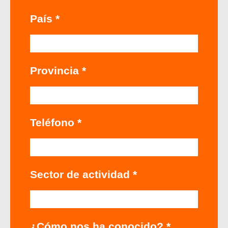
País *
Provincia *
Teléfono *
Sector de actividad *
¿Cómo nos ha conocido? *