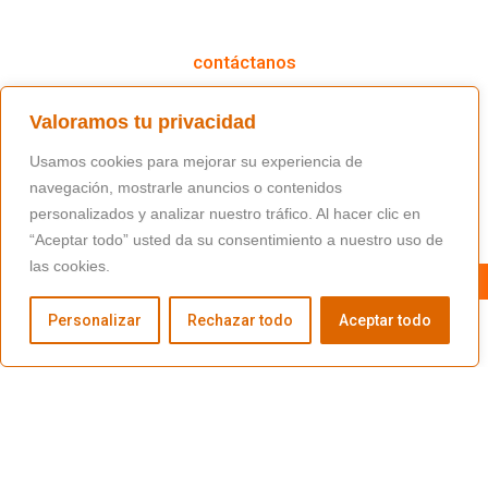
cómo podemos ayudarte
contáctanos
(+34) 91 766 98 56 / fundacion@masfamilia.org
Valoramos tu privacidad
síguenos en nuestras redes sociales
Usamos cookies para mejorar su experiencia de
navegación, mostrarle anuncios o contenidos
personalizados y analizar nuestro tráfico. Al hacer clic en
“Aceptar todo” usted da su consentimiento a nuestro uso de
las cookies.
Personalizar
Rechazar todo
Aceptar todo
Copyright © Fundación Másfamilia