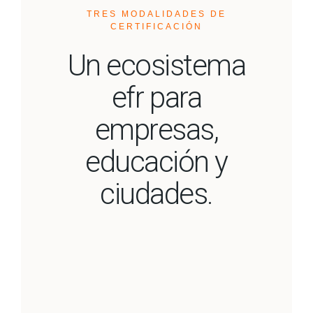
TRES MODALIDADES DE
CERTIFICACIÓN
Un ecosistema
efr para
empresas,
educación y
ciudades.
efr Empresa
efr Educación
Certificación para organizaciones