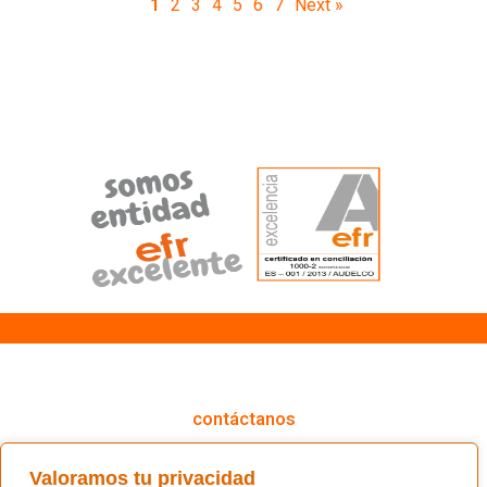
1
2
3
4
5
6
7
Next »
cómo podemos ayudarte
contáctanos
(+34) 91 766 98 56 / fundacion@masfamilia.org
Valoramos tu privacidad