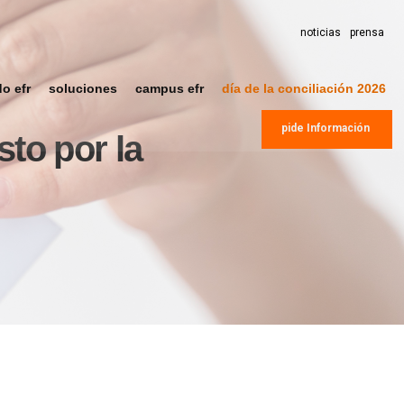
noticias
prensa
do efr
soluciones
campus efr
día de la conciliación 2026
pide Información
sto por la