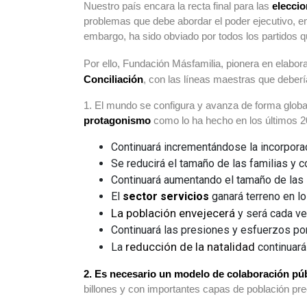
Nuestro país encara la recta final para las
eleccio
problemas que debe abordar el poder ejecutivo, en
embargo, ha sido obviado por todos los partidos q
Por ello, Fundación Másfamilia, pionera en elabor
Conciliación
, con las líneas maestras que debería
1. El mundo se configura y avanza de forma globa
protagonismo
como lo ha hecho en los últimos 2
Continuará incrementándose la incorpora
Se reducirá el tamaño de las familias y c
Continuará aumentando el tamaño de las
El
sector servicios
ganará terreno en lo
La población envejecerá
y será cada v
Continuará las presiones y esfuerzos po
reducción de la natalidad
La
continuará 
2. Es necesario un modelo de colaboración pú
billones y con importantes capas de población pre