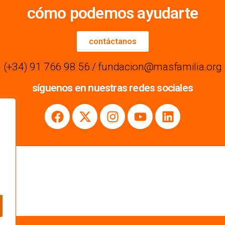
cómo podemos ayudarte
contáctanos
(+34) 91 766 98 56 / fundacion@masfamilia.org
síguenos en nuestras redes sociales