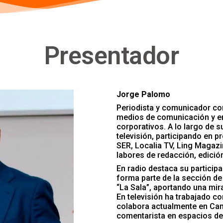
Presentador
Jorge Palomo
Periodista y comunicador co
medios de comunicación y en
corporativos. A lo largo de s
televisión, participando en
SER, Localia TV, Ling Magaz
labores de redacción, edició
En radio destaca su particip
forma parte de la sección d
“La Sala”, aportando una mira
En televisión ha trabajado c
colabora actualmente en Can
comentarista en espacios de