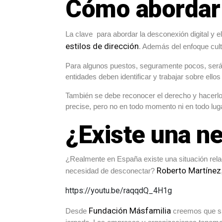
Cómo abordar 
La clave para abordar la desconexión digital y el
estilos de dirección
. Además del enfoque cult
Para algunos puestos, seguramente pocos, será 
entidades deben identificar y trabajar sobre ellos 
También se debe reconocer el derecho y hacerlo 
precise, pero no en todo momento ni en todo luga
¿Existe una n
¿Realmente en España existe una situación rela
Roberto Martínez
necesidad de desconectar?
https://youtu.be/raqqdQ_4H1g
Fundación Másfamilia
Desde
creemos que sí