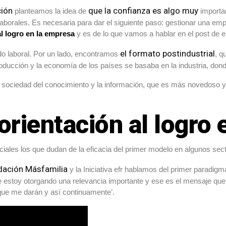
ción
que la confianza es algo muy
planteamos la idea de
importan
laborales. Es necesaria para dar el siguiente paso: gestionar una emp
al logro en la empresa
y es de lo que vamos a hablar en el post de 
el formato postindustrial
do laboral. Por un lado, encontramos
, q
ducción y la economía de los países se basaba en la industria, donde
 sociedad del conocimiento y la información, que es más novedoso y 
orientación al logro
ales los que dudan de la eficacia del primer modelo en algunos sect
dación Másfamilia
y la Iniciativa efr hablamos del primer paradigm
le estoy otorgando una relevancia importante y ese es el mensaje qu
 que me darán y así continuamente’.