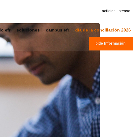
noticias
prensa
do efr
soluciones
campus efr
día de la conciliación 2026
pide Información