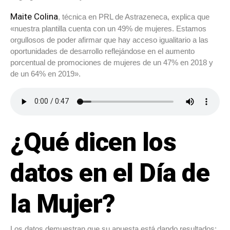
Maite Colina
, técnica en PRL de Astrazeneca, explica que
«nuestra plantilla cuenta con un 49% de mujeres. Estamos
orgullosos de poder afirmar que hay acceso igualitario a las
oportunidades de desarrollo reflejándose en el aumento
porcentual de promociones de mujeres de un 47% en 2018 y
de un 64% en 2019».
¿Qué dicen los
datos en el Día de
la Mujer?
Los datos demuestran que su apuesta está dando resultados: