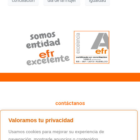
conciliación
día de la mujer
igualdad
cómo podemos ayudarte
contáctanos
(+34) 91 766 98 56 / fundacion@masfamilia.org
Valoramos tu privacidad
síguenos en nuestras redes sociales
Usamos cookies para mejorar su experiencia de
navegación, mostrarle anuncios o contenidos