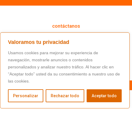
cómo podemos ayudarte
contáctanos
(+34) 91 766 98 56 / fundacion@masfamilia.org
Valoramos tu privacidad
síguenos en nuestras redes sociales
Usamos cookies para mejorar su experiencia de
navegación, mostrarle anuncios o contenidos
personalizados y analizar nuestro tráfico. Al hacer clic en
“Aceptar todo” usted da su consentimiento a nuestro uso de
las cookies.
Personalizar
Rechazar todo
Aceptar todo