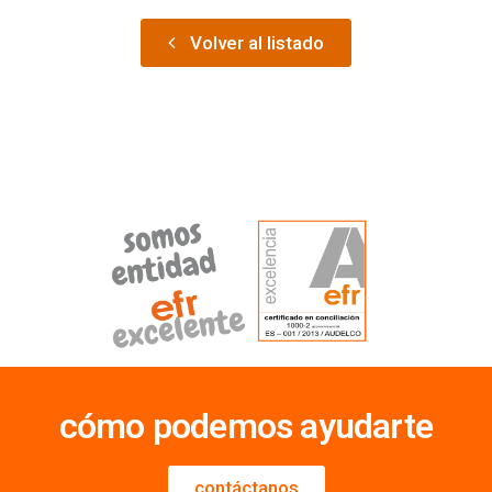
Volver al listado
cómo podemos ayudarte
contáctanos