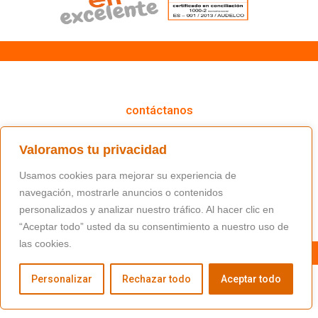
cómo podemos ayudarte
contáctanos
(+34) 91 766 98 56 / fundacion@masfamilia.org
Valoramos tu privacidad
síguenos en nuestras redes sociales
Usamos cookies para mejorar su experiencia de
navegación, mostrarle anuncios o contenidos
personalizados y analizar nuestro tráfico. Al hacer clic en
“Aceptar todo” usted da su consentimiento a nuestro uso de
las cookies.
Personalizar
Rechazar todo
Aceptar todo