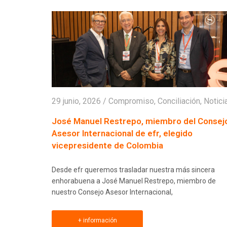
29 junio, 2026
/
Compromiso
,
Conciliación
,
Notici
José Manuel Restrepo, miembro del Consej
Asesor Internacional de efr, elegido
vicepresidente de Colombia
Desde efr queremos trasladar nuestra más sincera
enhorabuena a José Manuel Restrepo, miembro de
nuestro Consejo Asesor Internacional,
+ información