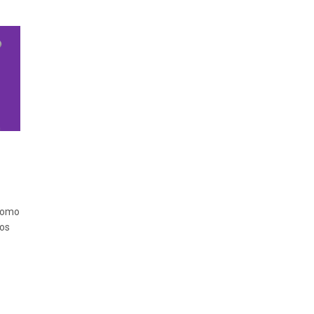
 como
os