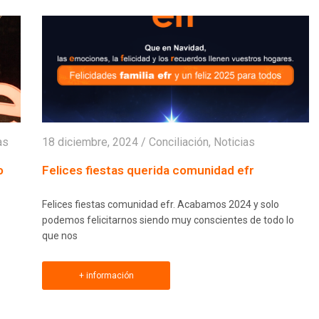
as
18 diciembre, 2024
/
Conciliación
,
Noticias
o
Felices fiestas querida comunidad efr
Felices fiestas comunidad efr. Acabamos 2024 y solo
podemos felicitarnos siendo muy conscientes de todo lo
que nos
+ información