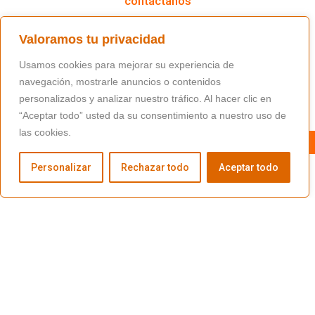
contáctanos
(+34) 91 766 98 56 / fundacion@masfamilia.org
Valoramos tu privacidad
síguenos en nuestras redes sociales
Usamos cookies para mejorar su experiencia de
navegación, mostrarle anuncios o contenidos
personalizados y analizar nuestro tráfico. Al hacer clic en
“Aceptar todo” usted da su consentimiento a nuestro uso de
las cookies.
Personalizar
Rechazar todo
Aceptar todo
Copyright © Fundación Másfamilia
Aviso Legal
Política de cookies
Política de privacidad