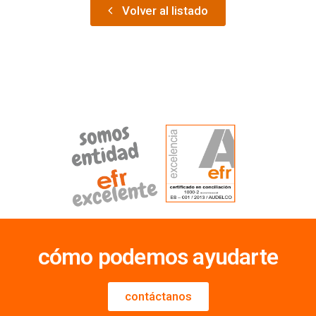
Volver al listado
cómo podemos ayudarte
contáctanos