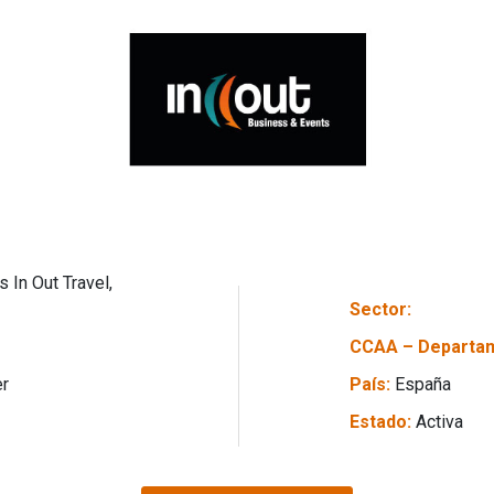
s In Out Travel,
Sector:
CCAA – Departa
er
País:
España
Estado:
Activa