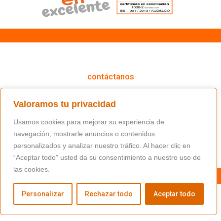
cómo podemos ayudarte
contáctanos
(+34) 91 766 98 56 / fundacion@masfamilia.org
Valoramos tu privacidad
síguenos en nuestras redes sociales
Usamos cookies para mejorar su experiencia de
navegación, mostrarle anuncios o contenidos
personalizados y analizar nuestro tráfico. Al hacer clic en
“Aceptar todo” usted da su consentimiento a nuestro uso de
las cookies.
Personalizar
Rechazar todo
Aceptar todo