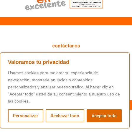
cómo podemos ayudarte
contáctanos
(+34) 91 766 98 56 / fundacion@masfamilia.org
Valoramos tu privacidad
síguenos en nuestras redes sociales
Usamos cookies para mejorar su experiencia de
navegación, mostrarle anuncios o contenidos
personalizados y analizar nuestro tráfico. Al hacer clic en
“Aceptar todo” usted da su consentimiento a nuestro uso de
las cookies.
Personalizar
Rechazar todo
Aceptar todo