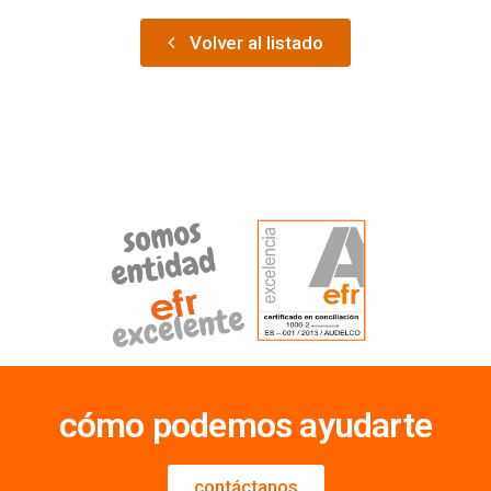
Volver al listado
cómo podemos ayudarte
contáctanos