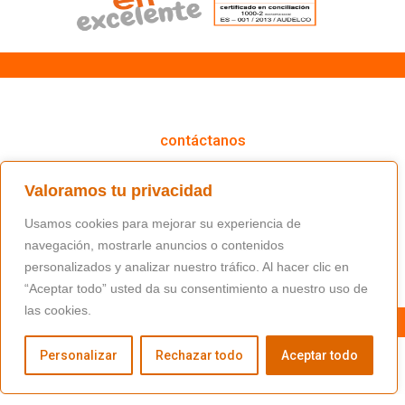
cómo podemos ayudarte
contáctanos
(+34) 91 766 98 56 / fundacion@masfamilia.org
Valoramos tu privacidad
síguenos en nuestras redes sociales
Usamos cookies para mejorar su experiencia de
navegación, mostrarle anuncios o contenidos
personalizados y analizar nuestro tráfico. Al hacer clic en
“Aceptar todo” usted da su consentimiento a nuestro uso de
las cookies.
Personalizar
Rechazar todo
Aceptar todo