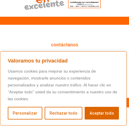
cómo podemos ayudarte
contáctanos
(+34) 91 766 98 56 / fundacion@masfamilia.org
Valoramos tu privacidad
síguenos en nuestras redes sociales
Usamos cookies para mejorar su experiencia de
navegación, mostrarle anuncios o contenidos
personalizados y analizar nuestro tráfico. Al hacer clic en
“Aceptar todo” usted da su consentimiento a nuestro uso de
las cookies.
Personalizar
Rechazar todo
Aceptar todo