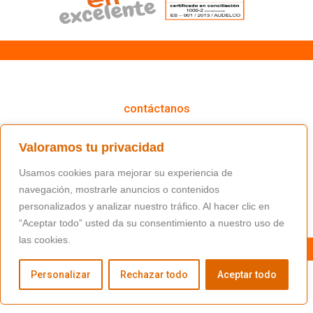
cómo podemos ayudarte
contáctanos
(+34) 91 766 98 56 / fundacion@masfamilia.org
Valoramos tu privacidad
síguenos en nuestras redes sociales
Usamos cookies para mejorar su experiencia de
navegación, mostrarle anuncios o contenidos
personalizados y analizar nuestro tráfico. Al hacer clic en
“Aceptar todo” usted da su consentimiento a nuestro uso de
las cookies.
Personalizar
Rechazar todo
Aceptar todo