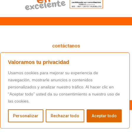
cómo podemos ayudarte
contáctanos
(+34) 91 766 98 56 / fundacion@masfamilia.org
Valoramos tu privacidad
síguenos en nuestras redes sociales
Usamos cookies para mejorar su experiencia de
navegación, mostrarle anuncios o contenidos
personalizados y analizar nuestro tráfico. Al hacer clic en
“Aceptar todo” usted da su consentimiento a nuestro uso de
las cookies.
Personalizar
Rechazar todo
Aceptar todo