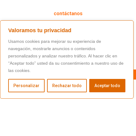
contáctanos
(+34) 91 766 98 56 / fundacion@masfamilia.org
Valoramos tu privacidad
síguenos en nuestras redes sociales
Usamos cookies para mejorar su experiencia de
navegación, mostrarle anuncios o contenidos
personalizados y analizar nuestro tráfico. Al hacer clic en
“Aceptar todo” usted da su consentimiento a nuestro uso de
las cookies.
Personalizar
Rechazar todo
Aceptar todo
Copyright © Fundación Másfamilia