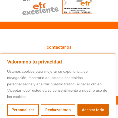
cómo podemos ayudarte
contáctanos
(+34) 91 766 98 56 / fundacion@masfamilia.org
Valoramos tu privacidad
síguenos en nuestras redes sociales
Usamos cookies para mejorar su experiencia de
navegación, mostrarle anuncios o contenidos
personalizados y analizar nuestro tráfico. Al hacer clic en
“Aceptar todo” usted da su consentimiento a nuestro uso de
las cookies.
Personalizar
Rechazar todo
Aceptar todo