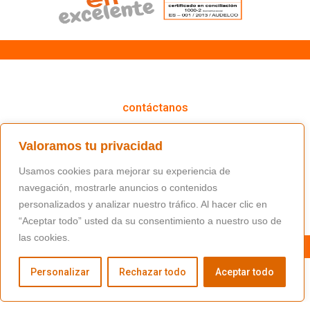
cómo podemos ayudarte
contáctanos
(+34) 91 766 98 56 / fundacion@masfamilia.org
Valoramos tu privacidad
síguenos en nuestras redes sociales
Usamos cookies para mejorar su experiencia de
navegación, mostrarle anuncios o contenidos
personalizados y analizar nuestro tráfico. Al hacer clic en
“Aceptar todo” usted da su consentimiento a nuestro uso de
las cookies.
Personalizar
Rechazar todo
Aceptar todo