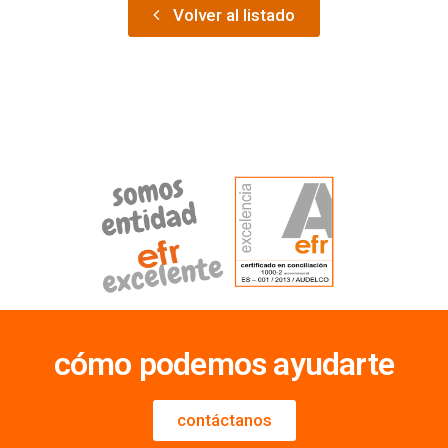
Volver al listado
cómo podemos ayudarte
contáctanos