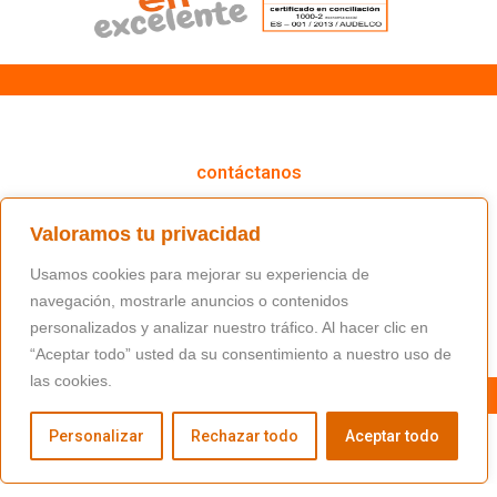
cómo podemos ayudarte
contáctanos
(+34) 91 766 98 56 / fundacion@masfamilia.org
Valoramos tu privacidad
síguenos en nuestras redes sociales
Usamos cookies para mejorar su experiencia de
navegación, mostrarle anuncios o contenidos
personalizados y analizar nuestro tráfico. Al hacer clic en
“Aceptar todo” usted da su consentimiento a nuestro uso de
las cookies.
Personalizar
Rechazar todo
Aceptar todo