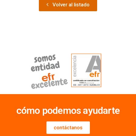
Volver al listado
cómo podemos ayudarte
contáctanos