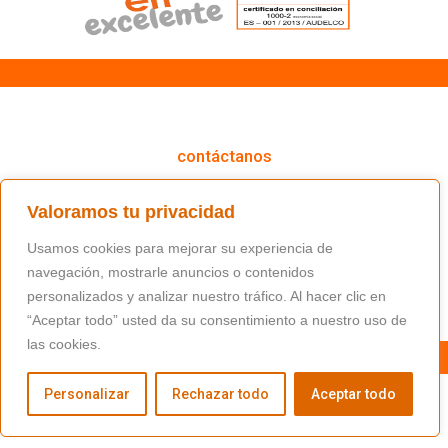
cómo podemos ayudarte
contáctanos
(+34) 91 766 98 56 / fundacion@masfamilia.org
Valoramos tu privacidad
síguenos en nuestras redes sociales
Usamos cookies para mejorar su experiencia de
navegación, mostrarle anuncios o contenidos
personalizados y analizar nuestro tráfico. Al hacer clic en
“Aceptar todo” usted da su consentimiento a nuestro uso de
las cookies.
Personalizar
Rechazar todo
Aceptar todo