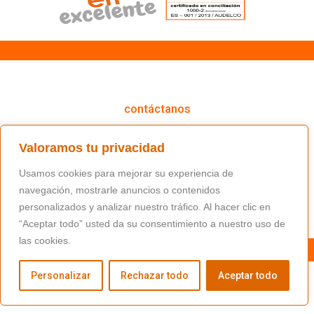
cómo podemos ayudarte
contáctanos
(+34) 91 766 98 56 / fundacion@masfamilia.org
Valoramos tu privacidad
síguenos en nuestras redes sociales
Usamos cookies para mejorar su experiencia de
navegación, mostrarle anuncios o contenidos
personalizados y analizar nuestro tráfico. Al hacer clic en
“Aceptar todo” usted da su consentimiento a nuestro uso de
las cookies.
Personalizar
Rechazar todo
Aceptar todo