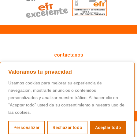
cómo podemos ayudarte
contáctanos
(+34) 91 766 98 56 / fundacion@masfamilia.org
Valoramos tu privacidad
síguenos en nuestras redes sociales
Usamos cookies para mejorar su experiencia de
navegación, mostrarle anuncios o contenidos
personalizados y analizar nuestro tráfico. Al hacer clic en
“Aceptar todo” usted da su consentimiento a nuestro uso de
las cookies.
Personalizar
Rechazar todo
Aceptar todo