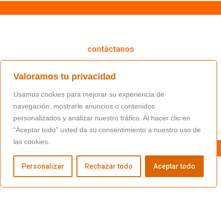
cómo podemos ayudarte
contáctanos
(+34) 91 766 98 56 / fundacion@masfamilia.org
Valoramos tu privacidad
síguenos en nuestras redes sociales
Usamos cookies para mejorar su experiencia de
navegación, mostrarle anuncios o contenidos
personalizados y analizar nuestro tráfico. Al hacer clic en
“Aceptar todo” usted da su consentimiento a nuestro uso de
las cookies.
Personalizar
Rechazar todo
Aceptar todo