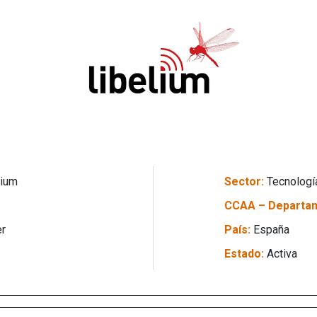
lium
Sector:
Tecnologí
CCAA – Departa
er
País:
España
Estado:
Activa