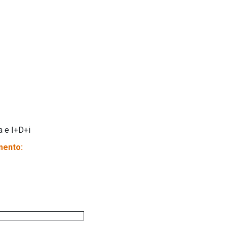
a e I+D+i
mento: