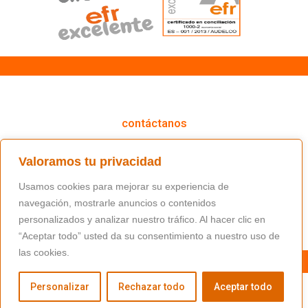
cómo podemos ayudarte
contáctanos
(+34) 91 766 98 56 / fundacion@masfamilia.org
Valoramos tu privacidad
síguenos en nuestras redes sociales
Usamos cookies para mejorar su experiencia de
navegación, mostrarle anuncios o contenidos
personalizados y analizar nuestro tráfico. Al hacer clic en
“Aceptar todo” usted da su consentimiento a nuestro uso de
las cookies.
Personalizar
Rechazar todo
Aceptar todo