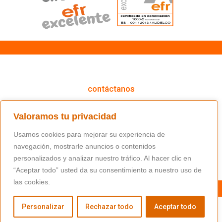
cómo podemos ayudarte
contáctanos
(+34) 91 766 98 56 / fundacion@masfamilia.org
Valoramos tu privacidad
síguenos en nuestras redes sociales
Usamos cookies para mejorar su experiencia de
navegación, mostrarle anuncios o contenidos
personalizados y analizar nuestro tráfico. Al hacer clic en
“Aceptar todo” usted da su consentimiento a nuestro uso de
las cookies.
Personalizar
Rechazar todo
Aceptar todo