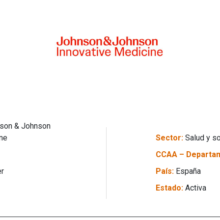
son & Johnson
ine
Sector:
Salud y so
CCAA – Departa
er
País:
España
Estado:
Activa