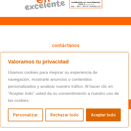
cómo podemos ayudarte
contáctanos
(+34) 91 766 98 56 / fundacion@masfamilia.org
Valoramos tu privacidad
síguenos en nuestras redes sociales
Usamos cookies para mejorar su experiencia de
navegación, mostrarle anuncios o contenidos
personalizados y analizar nuestro tráfico. Al hacer clic en
“Aceptar todo” usted da su consentimiento a nuestro uso de
las cookies.
Personalizar
Rechazar todo
Aceptar todo