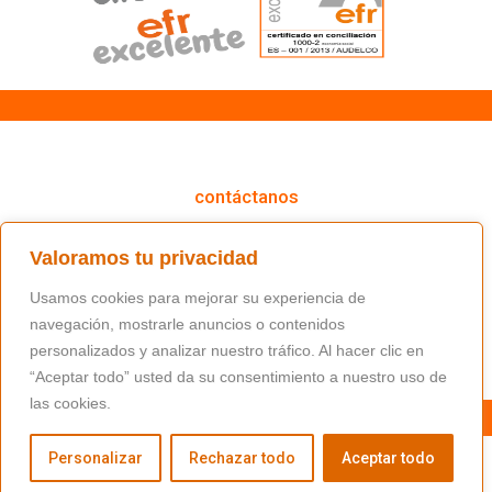
cómo podemos ayudarte
contáctanos
(+34) 91 766 98 56 / fundacion@masfamilia.org
Valoramos tu privacidad
síguenos en nuestras redes sociales
Usamos cookies para mejorar su experiencia de
navegación, mostrarle anuncios o contenidos
personalizados y analizar nuestro tráfico. Al hacer clic en
“Aceptar todo” usted da su consentimiento a nuestro uso de
las cookies.
Personalizar
Rechazar todo
Aceptar todo