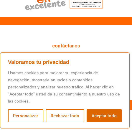
cómo podemos ayudarte
contáctanos
(+34) 91 766 98 56 / fundacion@masfamilia.org
Valoramos tu privacidad
síguenos en nuestras redes sociales
Usamos cookies para mejorar su experiencia de
navegación, mostrarle anuncios o contenidos
personalizados y analizar nuestro tráfico. Al hacer clic en
“Aceptar todo” usted da su consentimiento a nuestro uso de
las cookies.
Personalizar
Rechazar todo
Aceptar todo