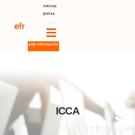
noticias
prensa
pide Información
ICCA