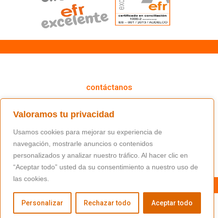
cómo podemos ayudarte
contáctanos
(+34) 91 766 98 56 / fundacion@masfamilia.org
Valoramos tu privacidad
síguenos en nuestras redes sociales
Usamos cookies para mejorar su experiencia de
navegación, mostrarle anuncios o contenidos
personalizados y analizar nuestro tráfico. Al hacer clic en
“Aceptar todo” usted da su consentimiento a nuestro uso de
las cookies.
Personalizar
Rechazar todo
Aceptar todo