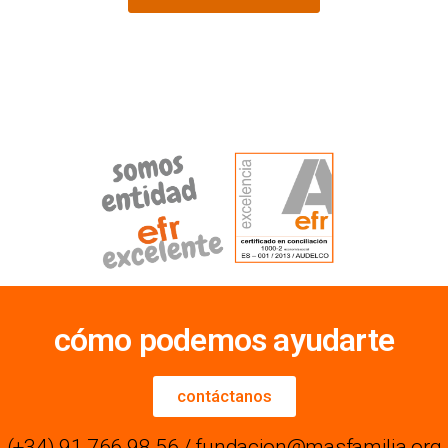
cómo podemos ayudarte
contáctanos
(+34) 91 766 98 56 / fundacion@masfamilia.org