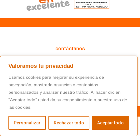
cómo podemos ayudarte
contáctanos
(+34) 91 766 98 56 / fundacion@masfamilia.org
Valoramos tu privacidad
síguenos en nuestras redes sociales
Usamos cookies para mejorar su experiencia de
navegación, mostrarle anuncios o contenidos
personalizados y analizar nuestro tráfico. Al hacer clic en
“Aceptar todo” usted da su consentimiento a nuestro uso de
las cookies.
Personalizar
Rechazar todo
Aceptar todo