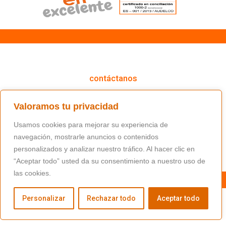
cómo podemos ayudarte
contáctanos
(+34) 91 766 98 56 / fundacion@masfamilia.org
Valoramos tu privacidad
síguenos en nuestras redes sociales
Usamos cookies para mejorar su experiencia de
navegación, mostrarle anuncios o contenidos
personalizados y analizar nuestro tráfico. Al hacer clic en
“Aceptar todo” usted da su consentimiento a nuestro uso de
las cookies.
Personalizar
Rechazar todo
Aceptar todo