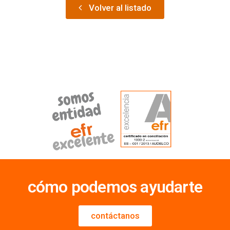
Volver al listado
cómo podemos ayudarte
contáctanos