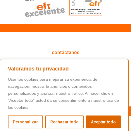
cómo podemos ayudarte
contáctanos
(+34) 91 766 98 56 / fundacion@masfamilia.org
Valoramos tu privacidad
síguenos en nuestras redes sociales
Usamos cookies para mejorar su experiencia de
navegación, mostrarle anuncios o contenidos
personalizados y analizar nuestro tráfico. Al hacer clic en
“Aceptar todo” usted da su consentimiento a nuestro uso de
las cookies.
Personalizar
Rechazar todo
Aceptar todo