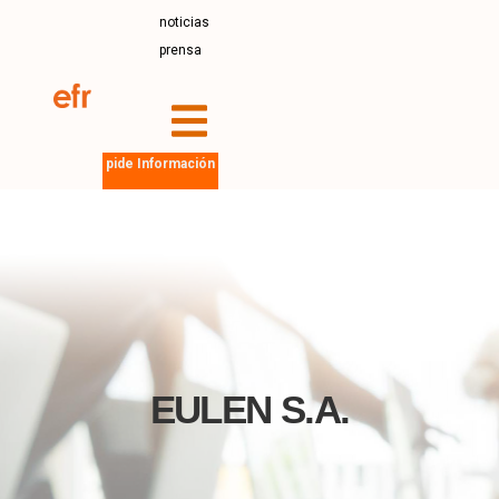
noticias
prensa
pide Información
EULEN S.A.