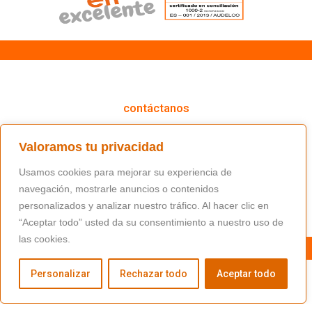
cómo podemos ayudarte
contáctanos
(+34) 91 766 98 56 / fundacion@masfamilia.org
Valoramos tu privacidad
síguenos en nuestras redes sociales
Usamos cookies para mejorar su experiencia de
navegación, mostrarle anuncios o contenidos
personalizados y analizar nuestro tráfico. Al hacer clic en
“Aceptar todo” usted da su consentimiento a nuestro uso de
las cookies.
Personalizar
Rechazar todo
Aceptar todo