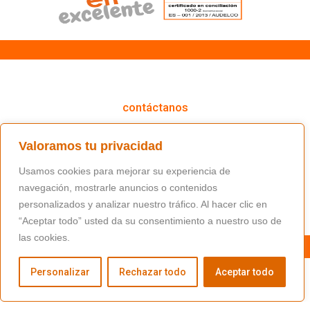
cómo podemos ayudarte
contáctanos
(+34) 91 766 98 56 / fundacion@masfamilia.org
Valoramos tu privacidad
síguenos en nuestras redes sociales
Usamos cookies para mejorar su experiencia de
navegación, mostrarle anuncios o contenidos
personalizados y analizar nuestro tráfico. Al hacer clic en
“Aceptar todo” usted da su consentimiento a nuestro uso de
las cookies.
Personalizar
Rechazar todo
Aceptar todo