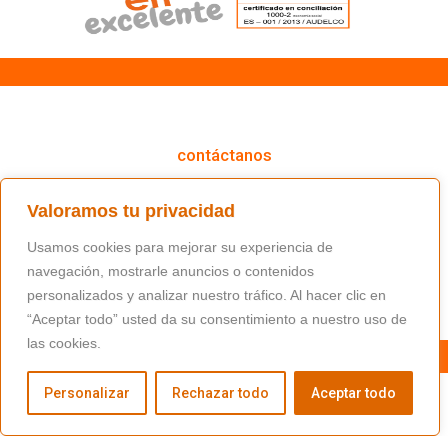
cómo podemos ayudarte
contáctanos
(+34) 91 766 98 56 / fundacion@masfamilia.org
Valoramos tu privacidad
síguenos en nuestras redes sociales
Usamos cookies para mejorar su experiencia de
navegación, mostrarle anuncios o contenidos
personalizados y analizar nuestro tráfico. Al hacer clic en
“Aceptar todo” usted da su consentimiento a nuestro uso de
las cookies.
Personalizar
Rechazar todo
Aceptar todo