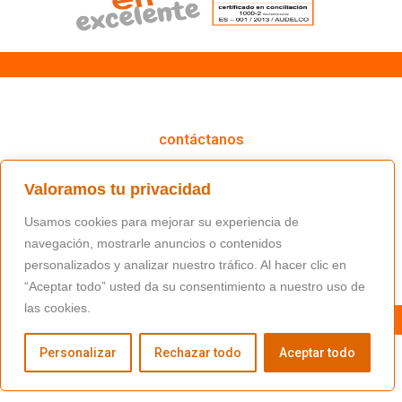
cómo podemos ayudarte
contáctanos
(+34) 91 766 98 56 / fundacion@masfamilia.org
Valoramos tu privacidad
síguenos en nuestras redes sociales
Usamos cookies para mejorar su experiencia de
navegación, mostrarle anuncios o contenidos
personalizados y analizar nuestro tráfico. Al hacer clic en
“Aceptar todo” usted da su consentimiento a nuestro uso de
las cookies.
Personalizar
Rechazar todo
Aceptar todo