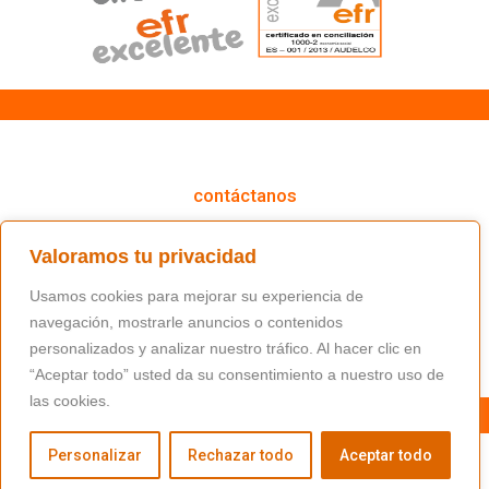
cómo podemos ayudarte
contáctanos
(+34) 91 766 98 56 / fundacion@masfamilia.org
Valoramos tu privacidad
síguenos en nuestras redes sociales
Usamos cookies para mejorar su experiencia de
navegación, mostrarle anuncios o contenidos
personalizados y analizar nuestro tráfico. Al hacer clic en
“Aceptar todo” usted da su consentimiento a nuestro uso de
las cookies.
Personalizar
Rechazar todo
Aceptar todo