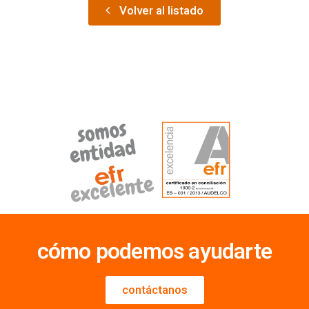
Volver al listado
cómo podemos ayudarte
contáctanos